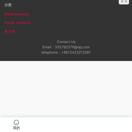
分类
Metal products
Plastic products
未分类
Contact Us
Email：393792376@qq.com
telephone：+8613423212587
我的